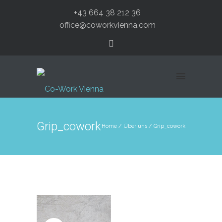
+43 664 38 212 36
office@coworkvienna.com
Grip_cowork
Home
/
Über uns
/
Grip_cowork