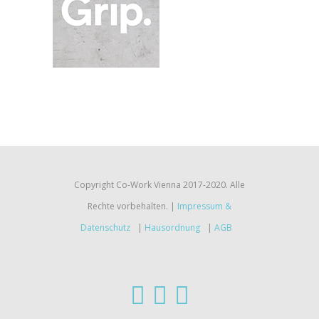
Copyright Co-Work Vienna 2017-2020. Alle
Rechte vorbehalten. |
Impressum &
Datenschutz
|
Hausordnung
|
AGB