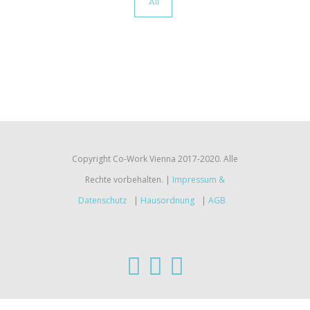
All
Copyright Co-Work Vienna 2017-2020. Alle
Rechte vorbehalten. |
Impressum &
Datenschutz
|
Hausordnung
|
AGB