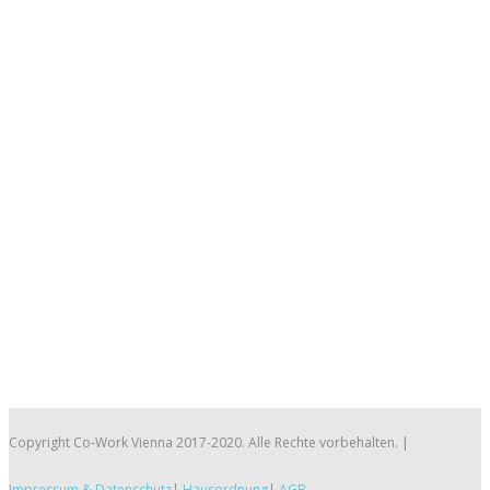
Copyright Co-Work Vienna 2017-2020. Alle Rechte vorbehalten. |
Impressum & Datenschutz
|
Hausordnung
|
AGB