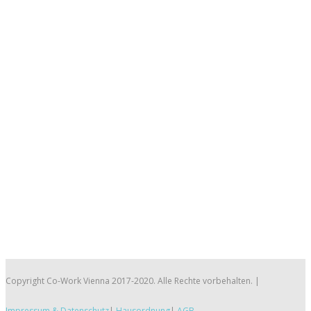
Copyright Co-Work Vienna 2017-2020. Alle Rechte vorbehalten. |
Impressum & Datenschutz
|
Hausordnung
|
AGB