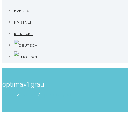
EVENTS
PARTNER
KONTAKT
optimax1grau
Home
/
Partner
/
optimax1grau