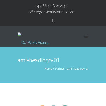
+43 664 38 212 36
office@coworkvienna.com
amf-headlogo-01
Home
/
Partner
/
amf-headlogo-01